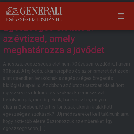
Szerző:
deakpeter
Egészséges életmód:
az évtized, amely
meghatározza a jövődet
A hosszú, egészséges élet nem 70 évesen kezdődik, hanem
30 körül. A fejlődés, a karrierépítés és az önismeret évtizedei
alatt csendben lerakódnak az egészséges öregedés
biológiai alapjai is. Az ebben az életszakaszban kialakított
egészséges életmód és szokások nemcsak azt
befolyásolják, meddig élünk, hanem azt is, milyen
életminőségben. Miért is fontosak a korán kialakított
egészséges szokások? „Új módszereket kell találnunk arra,
hogy aktívabb életre ösztönözzük az embereket. Így
egészségesebb, […]