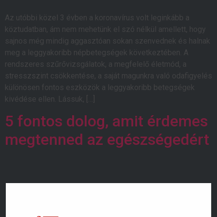
Az utóbbi közel 3 évben a koronavírus volt leginkább a
köztudatban, ám nem mehetünk el szó nélkül amellett, hogy
sajnos még mindig aggasztóan sokan szenvednek és halnak
meg a leggyakoribb népbetegségek következtében. A
rendszeres szűrővizsgálatok, a megfelelő életmód, a
stresszszint csökkentése, a saját magunkra való odafigyelés
különösen fontos eszközök a leggyakoribb betegségek
kivédése ellen. Lássuk, […]
5 fontos dolog, amit érdemes
megtenned az egészségedért