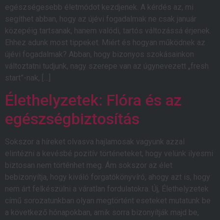
egészségesebb életmódot kezdjenek. A kérdés az, mi
segíthet abban, hogy az újévi fogadalmak ne csak január
közepéig tartsanak, hanem valódi, tartós változássá érjenek.
Ehhez adunk most tippeket. Miért és hogyan működnek az
újévi fogadalmak? Abban, hogy bizonyos szokásainkon
változtatni tudjunk, nagy szerepe van az úgynevezett „fresh
start”-nak, […]
Élethelyzetek: Flóra és az
egészségbiztosítás
Sokszor a híreket olvasva hajlamosak vagyunk azzal
elintézni a kevésbé pozitív történeteket, hogy velünk ilyesmi
biztosan nem történhet meg. Ám sokszor az élet
bebizonyítja, hogy kiváló forgatókönyvíró, ahogy azt is, hogy
nem árt felkészülni a váratlan fordulatokra. Új, Élethelyzetek
című sorozatunkban olyan megtörtént eseteket mutatunk be
a következő hónapokban, amik sorra bizonyítják majd be,