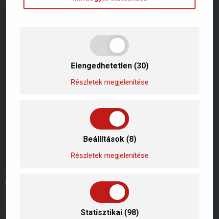
Elengedhetetlen (30)
Részletek megjelenítése
Beállítások (8)
Részletek megjelenítése
Változékony világunkban abban egészen biztosak lehetünk,
hogy a váratlan helyzetek nem kerülnek el bennünket.
Bármikor szükségünk lehet olyan kisebb, de nagyon hasznos
asszisztenciára, ami gyorsan és hatékonyan segít megoldani
Statisztikai (98)
a felmerülő, mindennapi problémákat. Legyen szó időjárás