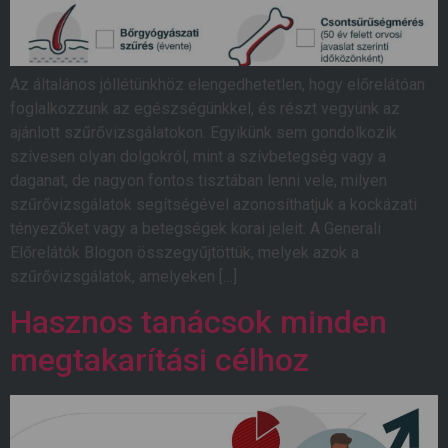
Az általános jóllétünkhöz elengedhetetlen, hogy előrelátóan
foglalkozzunk az egészségünkkel, és részt vegyünk az
ajánlott szűrővizsgálatokon. Egyikünk sem gondolkozik
szívesen olyan dolgokról, mint a szívbetegség vagy a
daganat, de nagyon fontos tisztában lenni vele, milyen
szűrővizsgálatok segítségével azonosíthatjuk a kockázati
tényezőket vagy a betegségek korai jeleit. A Generali
Előrelátók Blogon összegyűjtöttük, melyek azok a
szűrővizsgálatok, amelyeken […]
Hasznos tanácsok minden
megtakarítási célhoz