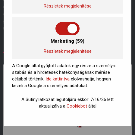
Részletek megjelenítése
okozta kihívásokról, ház körüli teendők megoldásáról,
egészséggel kapcsolatos ügyintézésben való
gyorssegítségről, vagy akár autós problémáról, a Generali
Ghelp kiegészítő […]
Fontos szűrővizsgálatok
Marketing (59)
férfiaknak életkor szerint
Részletek megjelenítése
A Google által gyűjtött adatok egy része a személyre
szabás és a hirdetések hatékonyságának mérése
céljából történik.
Ide kattintva
elolvashatja, hogyan
kezeli a Google a személyes adatokat.
A Sütinyilatkozat legutoljára ekkor: 7/16/26 lett
aktualizálva a
Cookiebot
által