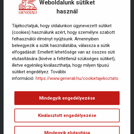
Weboldalunk sütiket
használ
Tájékoztatjuk, hogy oldalunkon úgynevezett sütiket
(cookies) használunk azért, hogy személyre szabott
felhasználói élményt nyújtsunk. Amennyiben
beleegyezik a sütik használatába, válassza a sütik
elfogadását. Emellett lehetősége van az összes süti
Az év végéhez közeledve az ünnepi készülődés mellett
elutasítására (kivéve a feltétlenül szükséges sütiket),
sokak számára az összegzés is fókuszba kerül. Ilyenkor
illetve egyénileg kiválaszthatja, hogy milyen típusú
sütiket engedélyez. További
érdemes átgondolni, milyen érzésekkel, tapasztalatokkal
információ:
https://www.generali.hu/cookietajekoztato
zárjuk 2022-t, és milyen tervekkel, célokkal vágunk neki
2023-nak. Fontos, hogy a tervek készítésekor az
egészségünkről se feledkezzünk meg. Sőt – az új évben
Mindegyik engedélyezése
szerepelhetne előkelő helyen ez az igencsak lényeges
téma, az egészség. […]
Kiválasztott engedélyezése
Asszisztencia szolgáltatások
a váratlan helyzetekben is!
Mindegyik elutasítása