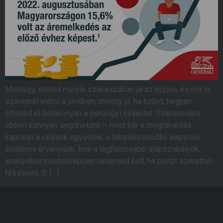
Mindegy, életed melyik szakaszában jársz éppen, és mit is
szeretnél elérni a jövőben, mindig jó, ha tudod, hogyan
érheted el hatékonyan a pénzügyi céljaidat. Szerencsére
ebben könnyen segíthetünk ­– mert bár a megtakarítás
kapcsán a céljaink egyediek, a takarékoskodás alapelvei
általános érvényűek. Íme a legfontosabb alapszabályok,
amelyeket mindenképpen ismerned kell, ha pénzt szeretnél
félretenni. 0. […]