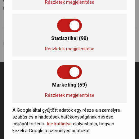
egyre kiemeltebb figyelmet kapnak. Kattitns a linkre a
Részletek megjelenítése
részletekért!
Statisztikai (98)
ELŐZŐ BEJEGYZÉS
KÖVETKEZŐ BEJEGYZÉS
Hogyan csökkenthető a légszennyezettség? Mit tehetünk?
Hogyan csökkenthető a légszennyezettség? Mit tehetünk?
Részletek megjelenítése
Marketing (59)
Részletek megjelenítése
A Google által gyűjtött adatok egy része a személyre
szabás és a hirdetések hatékonyságának mérése
céljából történik.
Ide kattintva
elolvashatja, hogyan
kezeli a Google a személyes adatokat.