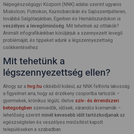
Népegészségügyi Központ (NNK) adatai szerint ugyanis
Miskolcon, Putnokon, Kazincbarcikán és Sajószentpéteren,
továbbá Salgótarjánban, Egerben és Hernádszurdokon is
veszélyes a levegőminőség
. Mit tehetnek az ottlakók?
Animált infografikánkban körüljárjuk a szennyezett levegő
problémáját, és tippeket adunk a légszennyezettség
csökkentéséhez.
Mit tehetünk a
légszennyezettség ellen?
Ahogy az a
hvg.hu
cikkéből kideül, az NNK felhívta lakosság
a figyelmet arra, hogy az érzékeny csoportba tartozók –
gyermekek, krónikus légúti, illetve
szív- és érrendszeri
betegségben
szenvedők, idősek, várandós kismamák –
lehetőség szerint
minél kevesebb időt tartózkodjanak
az
egészségtelen és veszélyes minősítést kapott
településeken a szabadban.