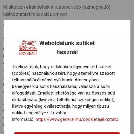
Miskolcon elrendelték a füstködriadó (szmogriadó)
tájékoztatási fokozatát, amikor
tilos bármilyen nyílt téri égetés.
A lakosságtól azt kérik, hogy
Weboldalunk sütiket
ne használjanak személyautót
(főleg a dízelüzeműeket),
használ
utazzanak közösségi közlekedéssel,
és mérsékeljék a szilárd (szén-, fa-) és olajtüzelésű
Tájékoztatjuk, hogy oldalunkon úgynevezett sütiket
fűtőberendezések használatát.
(cookies) használunk azért, hogy személyre szabott
Ha van lehetőség gázfűtésre, inkább azt használják,
felhasználói élményt nyújtsunk. Amennyiben
ne égessenek hulladékot, műanyagokat
,
beleegyezik a sütik használatába, válassza a sütik
és kerüljék a porképződéssel járó tevékenységeket.
elfogadását. Emellett lehetősége van az összes süti
elutasítására (kivéve a feltétlenül szükséges sütiket),
Az Országos Meteorológiai Szolgálat légszennyezettségi
illetve egyénileg kiválaszthatja, hogy milyen típusú
előrejelzésében korábban arra figyelmetetett, hogy az
sütiket engedélyez. További
északkeleti országrészben várhatóan továbbra is rossz
információ:
https://www.generali.hu/cookietajekoztato
marad a levegő minősége.
“A szálló por koncentrációja napi
átlagban nagy területen meghaladja az egészségügyi