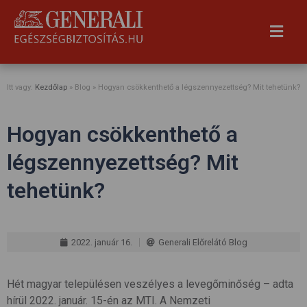
Itt vagy:
Kezdőlap
» Blog »
Hogyan csökkenthető a légszennyezettség? Mit tehetünk?
Hogyan csökkenthető a
légszennyezettség? Mit
tehetünk?
2022. január 16.
Generali Előrelátó Blog
Hét magyar településen veszélyes a levegőminőség – adta
hírül 2022. január. 15-én az MTI. A Nemzeti