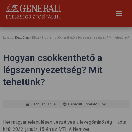
Itt vagy:
Kezdőlap
» Blog »
Hogyan csökkenthető a légszennyezettség? Mit tehetünk?
Hogyan csökkenthető a
légszennyezettség? Mit
tehetünk?
2022. január 16.
Generali Előrelátó Blog
Hét magyar településen veszélyes a levegőminőség – adta
hírül 2022. január. 15-én az MTI. A Nemzeti