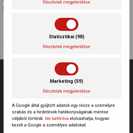
egyre kiemeltebb figyelmet kapnak. Kattitns a linkre a
Részletek megjelenítése
részletekért!
Statisztikai (98)
ELŐZŐ BEJEGYZÉS
KÖVETKEZŐ BEJEGYZÉS
Hogyan csökkenthető a légszennyezettség? Mit tehetünk?
Hogyan csökkenthető a légszennyezettség? Mit tehetünk?
Részletek megjelenítése
Marketing (59)
Részletek megjelenítése
A Google által gyűjtött adatok egy része a személyre
szabás és a hirdetések hatékonyságának mérése
céljából történik.
Ide kattintva
elolvashatja, hogyan
kezeli a Google a személyes adatokat.