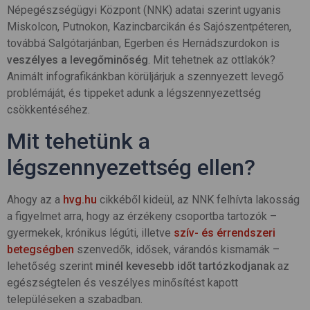
Népegészségügyi Központ (NNK) adatai szerint ugyanis
Miskolcon, Putnokon, Kazincbarcikán és Sajószentpéteren,
továbbá Salgótarjánban, Egerben és Hernádszurdokon is
veszélyes a levegőminőség
. Mit tehetnek az ottlakók?
Animált infografikánkban körüljárjuk a szennyezett levegő
problémáját, és tippeket adunk a légszennyezettség
csökkentéséhez.
Mit tehetünk a
légszennyezettség ellen?
Ahogy az a
hvg.hu
cikkéből kideül, az NNK felhívta lakosság
a figyelmet arra, hogy az érzékeny csoportba tartozók –
gyermekek, krónikus légúti, illetve
szív- és érrendszeri
betegségben
szenvedők, idősek, várandós kismamák –
lehetőség szerint
minél kevesebb időt tartózkodjanak
az
egészségtelen és veszélyes minősítést kapott
településeken a szabadban.