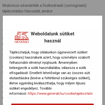
Miskolcon elrendelték a füstködriadó (szmogriadó)
tájékoztatási fokozatát, amikor
tilos bármilyen nyílt téri égetés.
A lakosságtól azt kérik, hogy
Weboldalunk sütiket
ne használjanak személyautót
(főleg a dízelüzeműeket),
használ
utazzanak közösségi közlekedéssel,
és mérsékeljék a szilárd (szén-, fa-) és olajtüzelésű
Tájékoztatjuk, hogy oldalunkon úgynevezett sütiket
fűtőberendezések használatát.
(cookies) használunk azért, hogy személyre szabott
Ha van lehetőség gázfűtésre, inkább azt használják,
felhasználói élményt nyújtsunk. Amennyiben
ne égessenek hulladékot, műanyagokat
,
beleegyezik a sütik használatába, válassza a sütik
és kerüljék a porképződéssel járó tevékenységeket.
elfogadását. Emellett lehetősége van az összes süti
elutasítására (kivéve a feltétlenül szükséges sütiket),
Az Országos Meteorológiai Szolgálat légszennyezettségi
illetve egyénileg kiválaszthatja, hogy milyen típusú
előrejelzésében korábban arra figyelmetetett, hogy az
sütiket engedélyez. További
északkeleti országrészben várhatóan továbbra is rossz
információ:
https://www.generali.hu/cookietajekoztato
marad a levegő minősége.
“A szálló por koncentrációja napi
átlagban nagy területen meghaladja az egészségügyi