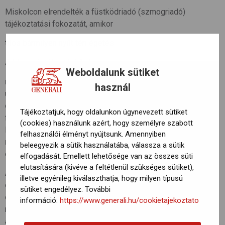
Miskolcon elrendelték a füstködriadó (szmogriadó)
tájékoztatási fokozatát, amikor
tilos bármilyen nyílt téri égetés.
A lakosságtól azt kérik, hogy
Weboldalunk sütiket
ne használjanak személyautót
(főleg a dízelüzeműeket),
használ
utazzanak közösségi közlekedéssel,
és mérsékeljék a szilárd (szén-, fa-) és olajtüzelésű
Tájékoztatjuk, hogy oldalunkon úgynevezett sütiket
fűtőberendezések használatát.
(cookies) használunk azért, hogy személyre szabott
Ha van lehetőség gázfűtésre, inkább azt használják,
felhasználói élményt nyújtsunk. Amennyiben
ne égessenek hulladékot, műanyagokat
,
beleegyezik a sütik használatába, válassza a sütik
és kerüljék a porképződéssel járó tevékenységeket.
elfogadását. Emellett lehetősége van az összes süti
elutasítására (kivéve a feltétlenül szükséges sütiket),
Az Országos Meteorológiai Szolgálat légszennyezettségi
illetve egyénileg kiválaszthatja, hogy milyen típusú
előrejelzésében korábban arra figyelmetetett, hogy az
sütiket engedélyez. További
északkeleti országrészben várhatóan továbbra is rossz
információ:
https://www.generali.hu/cookietajekoztato
marad a levegő minősége.
“A szálló por koncentrációja napi
átlagban nagy területen meghaladja az egészségügyi