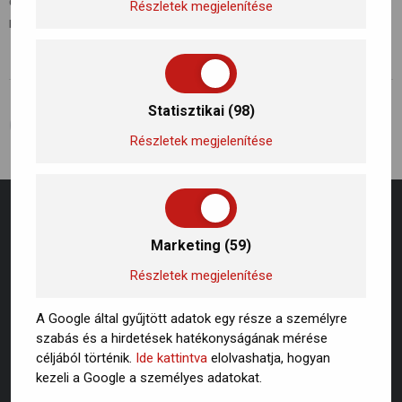
egyre kiemeltebb figyelmet kapnak. Kattitns a linkre a
Részletek megjelenítése
részletekért!
Statisztikai (98)
ELŐZŐ BEJEGYZÉS
KÖVETKEZŐ BEJEGYZÉS
Hogyan csökkenthető a légszennyezettség? Mit tehetünk?
Hogyan csökkenthető a légszennyezettség? Mit tehetünk?
Részletek megjelenítése
Marketing (59)
Részletek megjelenítése
A Google által gyűjtött adatok egy része a személyre
szabás és a hirdetések hatékonyságának mérése
céljából történik.
Ide kattintva
elolvashatja, hogyan
kezeli a Google a személyes adatokat.