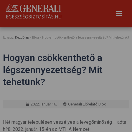
Itt vagy:
Kezdőlap
» Blog »
Hogyan csökkenthető a légszennyezettség? Mit tehetünk?
Hogyan csökkenthető a
légszennyezettség? Mit
tehetünk?
2022. január 16.
Generali Előrelátó Blog
Hét magyar településen veszélyes a levegőminőség – adta
hírül 2022. január. 15-én az MTI. A Nemzeti