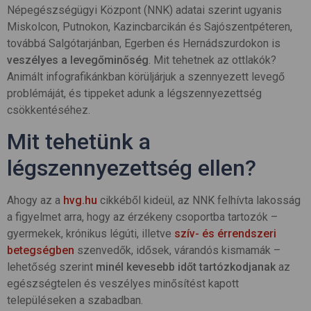
Népegészségügyi Központ (NNK) adatai szerint ugyanis
Miskolcon, Putnokon, Kazincbarcikán és Sajószentpéteren,
továbbá Salgótarjánban, Egerben és Hernádszurdokon is
veszélyes a levegőminőség
. Mit tehetnek az ottlakók?
Animált infografikánkban körüljárjuk a szennyezett levegő
problémáját, és tippeket adunk a légszennyezettség
csökkentéséhez.
Mit tehetünk a
légszennyezettség ellen?
Ahogy az a
hvg.hu
cikkéből kideül, az NNK felhívta lakosság
a figyelmet arra, hogy az érzékeny csoportba tartozók –
gyermekek, krónikus légúti, illetve
szív- és érrendszeri
betegségben
szenvedők, idősek, várandós kismamák –
lehetőség szerint
minél kevesebb időt tartózkodjanak
az
egészségtelen és veszélyes minősítést kapott
településeken a szabadban.