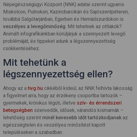
Népegészségügyi Központ (NNK) adatai szerint ugyanis
Miskolcon, Putnokon, Kazincbarcikán és Sajószentpéteren,
továbbá Salgótarjánban, Egerben és Hernádszurdokon is
veszélyes a levegőminőség
. Mit tehetnek az ottlakók?
Animált infografikánkban körüljárjuk a szennyezett levegő
problémáját, és tippeket adunk a légszennyezettség
csökkentéséhez.
Mit tehetünk a
légszennyezettség ellen?
Ahogy az a
hvg.hu
cikkéből kideül, az NNK felhívta lakosság
a figyelmet arra, hogy az érzékeny csoportba tartozók –
gyermekek, krónikus légúti, illetve
szív- és érrendszeri
betegségben
szenvedők, idősek, várandós kismamák –
lehetőség szerint
minél kevesebb időt tartózkodjanak
az
egészségtelen és veszélyes minősítést kapott
településeken a szabadban.