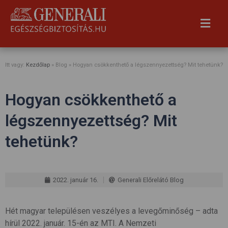
Itt vagy:
Kezdőlap
» Blog »
Hogyan csökkenthető a légszennyezettség? Mit tehetünk?
Hogyan csökkenthető a
légszennyezettség? Mit
tehetünk?
2022. január 16.
Generali Előrelátó Blog
Hét magyar településen veszélyes a levegőminőség – adta
hírül 2022. január. 15-én az MTI. A Nemzeti