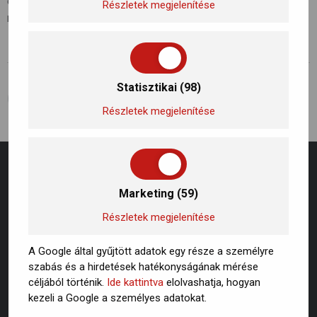
egyre kiemeltebb figyelmet kapnak. Kattitns a linkre a
Részletek megjelenítése
részletekért!
Statisztikai (98)
ELŐZŐ BEJEGYZÉS
KÖVETKEZŐ BEJEGYZÉS
Hogyan csökkenthető a légszennyezettség? Mit tehetünk?
Hogyan csökkenthető a légszennyezettség? Mit tehetünk?
Részletek megjelenítése
Marketing (59)
Részletek megjelenítése
A Google által gyűjtött adatok egy része a személyre
szabás és a hirdetések hatékonyságának mérése
céljából történik.
Ide kattintva
elolvashatja, hogyan
kezeli a Google a személyes adatokat.