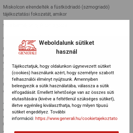
Miskolcon elrendelték a füstködriadó (szmogriadó)
tájékoztatási fokozatát, amikor
tilos bármilyen nyílt téri égetés.
A lakosságtól azt kérik, hogy
Weboldalunk sütiket
ne használjanak személyautót
(főleg a dízelüzeműeket),
használ
utazzanak közösségi közlekedéssel,
és mérsékeljék a szilárd (szén-, fa-) és olajtüzelésű
Tájékoztatjuk, hogy oldalunkon úgynevezett sütiket
fűtőberendezések használatát.
(cookies) használunk azért, hogy személyre szabott
Ha van lehetőség gázfűtésre, inkább azt használják,
felhasználói élményt nyújtsunk. Amennyiben
ne égessenek hulladékot, műanyagokat
,
beleegyezik a sütik használatába, válassza a sütik
és kerüljék a porképződéssel járó tevékenységeket.
elfogadását. Emellett lehetősége van az összes süti
elutasítására (kivéve a feltétlenül szükséges sütiket),
Az Országos Meteorológiai Szolgálat légszennyezettségi
illetve egyénileg kiválaszthatja, hogy milyen típusú
előrejelzésében korábban arra figyelmetetett, hogy az
sütiket engedélyez. További
északkeleti országrészben várhatóan továbbra is rossz
információ:
https://www.generali.hu/cookietajekoztato
marad a levegő minősége.
“A szálló por koncentrációja napi
átlagban nagy területen meghaladja az egészségügyi