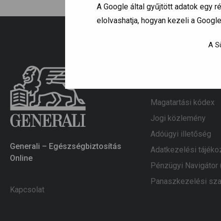
A Google által gyűjtött adatok egy
elolvashatja, hogyan kezeli a Googl
A Sü
Információk
Magatartási kódex
Jogi közlemény
Adóügyi illetőség
Generali – Egészségbiztosítás
Adatkezelési tájéko
Online
Pénzügyi Navigátor
Panaszkezelési sza
Kapcsolat