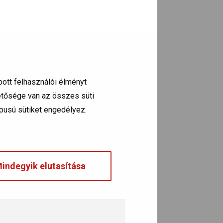
s a levegőminőség
. Mit tehetnek
sökkentéséhez.
, krónikus légúti, illetve
szív- és
z egészségtelen és veszélyes
bott felhasználói élményt
hetősége van az összes süti
típusú sütiket engedélyez.
indegyik elutasítása