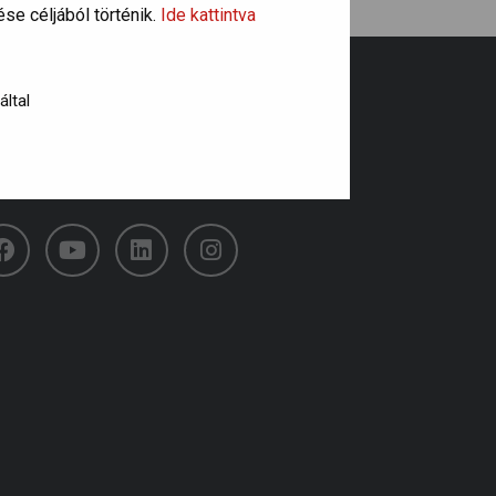
se céljából történik.
Ide kattintva
által
övess minket!