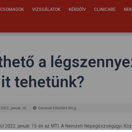
S CSOMAGOK
VIZSGÁLATOK
KÉRDŐÍV
CLINICARE
NEM
hető a légszennye
it tehetünk?
2022. január 16.
Generali Előrelátó Blog
ül 2022. január. 15-én az MTI. A Nemzeti Népegészségügyi Közp