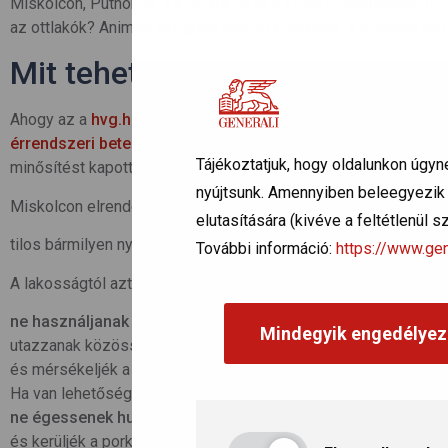
Miskolcon, Putnokon, Kazincbarcikán és Sajószentpéteren, to
az ottlakók? Animált infografikánkban körüljárjuk a szennyez
Mit tehetünk a légszennyezett
Ahogy az a
hvg.hu
cikkéből kideül, az NNK felhívta lakosság a
érrendszeri betegségben
szenvedők, idősek, várandós kism
Tájékoztatjuk, hogy oldalunkon úgyn
minősítést kapott településeken a szabadban.
nyújtsunk. Amennyiben beleegyezik a
Miskolcon elrendelték a füstködriadó (szmogriadó) tájékoztatá
elutasítására (kivéve a feltétlenül 
tilos bármilyen nyílt téri égetés.
További információ:
https://www.gen
A lakosságtól azt kérik, hogy
ne használjanak személyautót
(főleg a dízelüzeműeket),
Mindegyik engedélyez
utazzanak közösségi közlekedéssel,
és mérsékeljék a szilárd (szén-, fa-) és olajtüzelésű fűtőber
Ha van lehetőség gázfűtésre, inkább azt használják,
ne égessenek hulladékot, műanyagokat
,
és kerüljék a porképződéssel járó tevékenységeket.