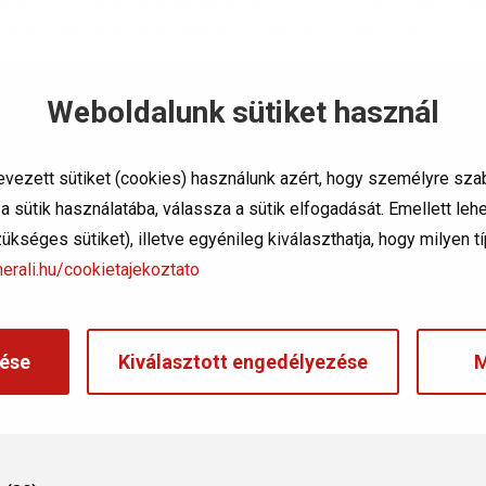
vábbá Salgótarjánban, Egerben és Hernádszurdokon is
veszélye
ett levegő problémáját, és tippeket adunk a légszennyezettség c
ség ellen?
Weboldalunk sütiket használ
 figyelmet arra, hogy az érzékeny csoportba tartozók – gyermekek
amák – lehetőség szerint
minél kevesebb időt tartózkodjanak
a
evezett sütiket (cookies) használunk azért, hogy személyre sza
 sütik használatába, válassza a sütik elfogadását. Emellett le
si fokozatát, amikor
szükséges sütiket), illetve egyénileg kiválaszthatja, hogy milyen 
erali.hu/cookietajekoztato
ése
Kiválasztott engedélyezése
M
endezések használatát.