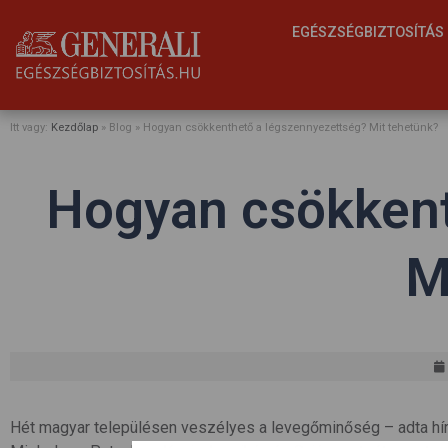
EGÉSZSÉGBIZTOSÍTÁ
Itt vagy:
Kezdőlap
» Blog »
Hogyan csökkenthető a légszennyezettség? Mit tehetünk?
Hogyan csökkent
M
Hét magyar településen veszélyes a levegőminőség – adta hír