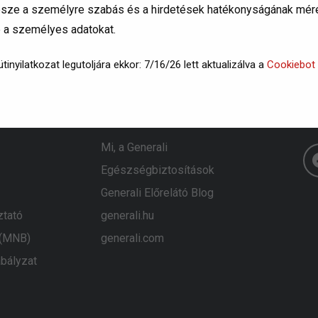
 része a személyre szabás és a hirdetések hatékonyságának méré
e a személyes adatokat.
tinyilatkozat legutoljára ekkor: 7/16/26 lett aktualizálva a
Cookiebot
Generali
K
Mi, a Generali
Egészségbiztosítások
Generali Előrelátó Blog
ztató
generali.hu
 (MNB)
generali.com
bályzat