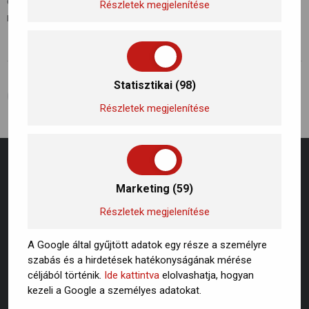
egyre kiemeltebb figyelmet kapnak. Kattitns a linkre a
Részletek megjelenítése
részletekért!
Statisztikai (98)
ELŐZŐ BEJEGYZÉS
KÖVETKEZŐ BEJEGYZÉS
Hogyan csökkenthető a légszennyezettség? Mit tehetünk?
Hogyan csökkenthető a légszennyezettség? Mit tehetünk?
Részletek megjelenítése
Marketing (59)
Részletek megjelenítése
A Google által gyűjtött adatok egy része a személyre
szabás és a hirdetések hatékonyságának mérése
céljából történik.
Ide kattintva
elolvashatja, hogyan
kezeli a Google a személyes adatokat.