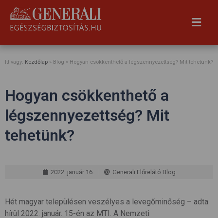
Itt vagy:
Kezdőlap
» Blog »
Hogyan csökkenthető a légszennyezettség? Mit tehetünk?
Hogyan csökkenthető a
légszennyezettség? Mit
tehetünk?
2022. január 16.
Generali Előrelátó Blog
Hét magyar településen veszélyes a levegőminőség – adta
hírül 2022. január. 15-én az MTI. A Nemzeti