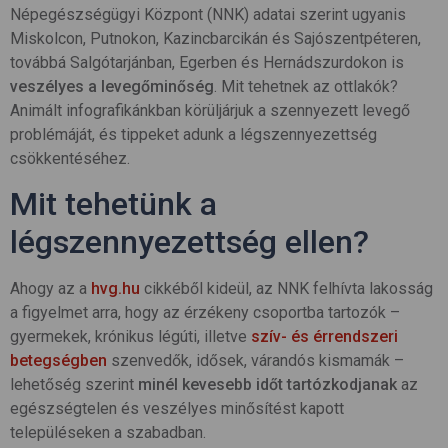
Népegészségügyi Központ (NNK) adatai szerint ugyanis
Miskolcon, Putnokon, Kazincbarcikán és Sajószentpéteren,
továbbá Salgótarjánban, Egerben és Hernádszurdokon is
veszélyes a levegőminőség
. Mit tehetnek az ottlakók?
Animált infografikánkban körüljárjuk a szennyezett levegő
problémáját, és tippeket adunk a légszennyezettség
csökkentéséhez.
Mit tehetünk a
légszennyezettség ellen?
Ahogy az a
hvg.hu
cikkéből kideül, az NNK felhívta lakosság
a figyelmet arra, hogy az érzékeny csoportba tartozók –
gyermekek, krónikus légúti, illetve
szív- és érrendszeri
betegségben
szenvedők, idősek, várandós kismamák –
lehetőség szerint
minél kevesebb időt tartózkodjanak
az
egészségtelen és veszélyes minősítést kapott
településeken a szabadban.