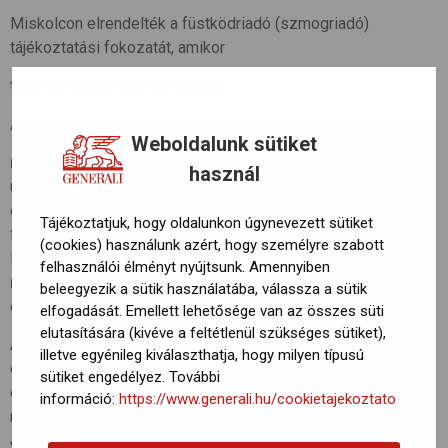
Miskolcon elrendelték a füstködriadó (szmogriadó)
tájékoztatási fokozatát, amikor
tilos bármilyen nyílt téri égetés.
A lakosságtól azt kérik, hogy
Weboldalunk sütiket
ne használjanak személyautót
(főleg a dízelüzeműeket),
használ
utazzanak közösségi közlekedéssel,
és mérsékeljék a szilárd (szén-, fa-) és olajtüzelésű
Tájékoztatjuk, hogy oldalunkon úgynevezett sütiket
fűtőberendezések használatát.
(cookies) használunk azért, hogy személyre szabott
Ha van lehetőség gázfűtésre, inkább azt használják,
felhasználói élményt nyújtsunk. Amennyiben
ne égessenek hulladékot, műanyagokat
,
beleegyezik a sütik használatába, válassza a sütik
és kerüljék a porképződéssel járó tevékenységeket.
elfogadását. Emellett lehetősége van az összes süti
elutasítására (kivéve a feltétlenül szükséges sütiket),
Az Országos Meteorológiai Szolgálat légszennyezettségi
illetve egyénileg kiválaszthatja, hogy milyen típusú
előrejelzésében korábban arra figyelmetetett, hogy az
sütiket engedélyez. További
északkeleti országrészben várhatóan továbbra is rossz
információ:
https://www.generali.hu/cookietajekoztato
marad a levegő minősége.
“A szálló por koncentrációja napi
átlagban nagy területen meghaladja az egészségügyi