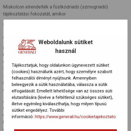
Miskolcon elrendelték a füstködriadó (szmogriadó)
tájékoztatási fokozatát, amikor
tilos bármilyen nyílt téri égetés.
A lakosságtól azt kérik, hogy
Weboldalunk sütiket
ne használjanak személyautót
(főleg a dízelüzeműeket),
használ
utazzanak közösségi közlekedéssel,
és mérsékeljék a szilárd (szén-, fa-) és olajtüzelésű
Tájékoztatjuk, hogy oldalunkon úgynevezett sütiket
fűtőberendezések használatát.
(cookies) használunk azért, hogy személyre szabott
Ha van lehetőség gázfűtésre, inkább azt használják,
felhasználói élményt nyújtsunk. Amennyiben
ne égessenek hulladékot, műanyagokat
,
beleegyezik a sütik használatába, válassza a sütik
és kerüljék a porképződéssel járó tevékenységeket.
elfogadását. Emellett lehetősége van az összes süti
elutasítására (kivéve a feltétlenül szükséges sütiket),
Az Országos Meteorológiai Szolgálat légszennyezettségi
illetve egyénileg kiválaszthatja, hogy milyen típusú
előrejelzésében korábban arra figyelmetetett, hogy az
sütiket engedélyez. További
északkeleti országrészben várhatóan továbbra is rossz
információ:
https://www.generali.hu/cookietajekoztato
marad a levegő minősége.
“A szálló por koncentrációja napi
átlagban nagy területen meghaladja az egészségügyi