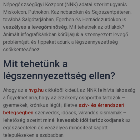
Népegészségügyi Központ (NNK) adatai szerint ugyanis
Miskolcon, Putnokon, Kazincbarcikán és Sajószentpéteren,
továbbá Salgótarjánban, Egerben és Hernádszurdokon is
veszélyes a levegőminőség
. Mit tehetnek az ottlakók?
Animált infografikánkban körüljárjuk a szennyezett levegő
problémáját, és tippeket adunk a légszennyezettség
csökkentéséhez.
Mit tehetünk a
légszennyezettség ellen?
Ahogy az a
hvg.hu
cikkéből kideül, az NNK felhívta lakosság
a figyelmet arra, hogy az érzékeny csoportba tartozók –
gyermekek, krónikus légúti, illetve
szív- és érrendszeri
betegségben
szenvedők, idősek, várandós kismamák –
lehetőség szerint
minél kevesebb időt tartózkodjanak
az
egészségtelen és veszélyes minősítést kapott
településeken a szabadban.