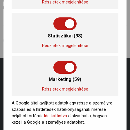
egyre kiemeltebb figyelmet kapnak. Kattitns a linkre a
Részletek megjelenítése
részletekért!
Statisztikai (98)
ELŐZŐ BEJEGYZÉS
KÖVETKEZŐ BEJEGYZÉS
Hogyan csökkenthető a légszennyezettség? Mit tehetünk?
Hogyan csökkenthető a légszennyezettség? Mit tehetünk?
Részletek megjelenítése
Marketing (59)
Részletek megjelenítése
A Google által gyűjtött adatok egy része a személyre
szabás és a hirdetések hatékonyságának mérése
céljából történik.
Ide kattintva
elolvashatja, hogyan
kezeli a Google a személyes adatokat.