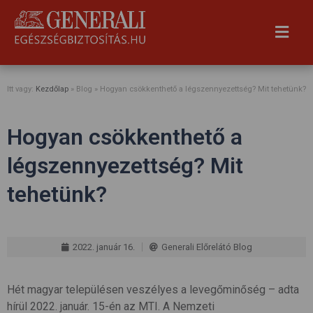
Itt vagy:
Kezdőlap
» Blog »
Hogyan csökkenthető a légszennyezettség? Mit tehetünk?
Hogyan csökkenthető a
légszennyezettség? Mit
tehetünk?
2022. január 16.
Generali Előrelátó Blog
Hét magyar településen veszélyes a levegőminőség – adta
hírül 2022. január. 15-én az MTI. A Nemzeti