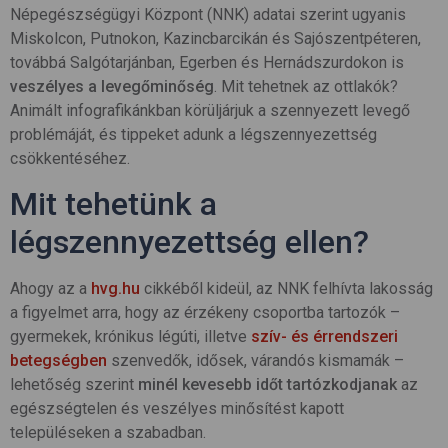
Népegészségügyi Központ (NNK) adatai szerint ugyanis
Miskolcon, Putnokon, Kazincbarcikán és Sajószentpéteren,
továbbá Salgótarjánban, Egerben és Hernádszurdokon is
veszélyes a levegőminőség
. Mit tehetnek az ottlakók?
Animált infografikánkban körüljárjuk a szennyezett levegő
problémáját, és tippeket adunk a légszennyezettség
csökkentéséhez.
Mit tehetünk a
légszennyezettség ellen?
Ahogy az a
hvg.hu
cikkéből kideül, az NNK felhívta lakosság
a figyelmet arra, hogy az érzékeny csoportba tartozók –
gyermekek, krónikus légúti, illetve
szív- és érrendszeri
betegségben
szenvedők, idősek, várandós kismamák –
lehetőség szerint
minél kevesebb időt tartózkodjanak
az
egészségtelen és veszélyes minősítést kapott
településeken a szabadban.