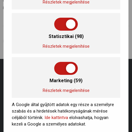
egyre kiemeltebb figyelmet kapnak. Kattitns a linkre a
Részletek megjelenítése
részletekért!
Statisztikai (98)
ELŐZŐ BEJEGYZÉS
KÖVETKEZŐ BEJEGYZÉS
Hogyan csökkenthető a légszennyezettség? Mit tehetünk?
Hogyan csökkenthető a légszennyezettség? Mit tehetünk?
Részletek megjelenítése
Marketing (59)
Részletek megjelenítése
A Google által gyűjtött adatok egy része a személyre
szabás és a hirdetések hatékonyságának mérése
céljából történik.
Ide kattintva
elolvashatja, hogyan
kezeli a Google a személyes adatokat.