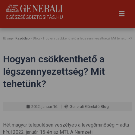
Itt vagy:
Kezdőlap
» Blog »
Hogyan csökkenthető a légszennyezettség? Mit tehetünk?
Hogyan csökkenthető a
légszennyezettség? Mit
tehetünk?
2022. január 16.
Generali Előrelátó Blog
Hét magyar településen veszélyes a levegőminőség – adta
hírül 2022. január. 15-én az MTI. A Nemzeti