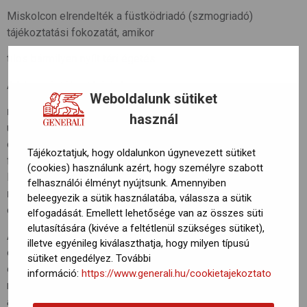
Miskolcon elrendelték a füstködriadó (szmogriadó)
tájékoztatási fokozatát, amikor
tilos bármilyen nyílt téri égetés.
A lakosságtól azt kérik, hogy
Weboldalunk sütiket
ne használjanak személyautót
(főleg a dízelüzeműeket),
használ
utazzanak közösségi közlekedéssel,
és mérsékeljék a szilárd (szén-, fa-) és olajtüzelésű
Tájékoztatjuk, hogy oldalunkon úgynevezett sütiket
fűtőberendezések használatát.
(cookies) használunk azért, hogy személyre szabott
Ha van lehetőség gázfűtésre, inkább azt használják,
felhasználói élményt nyújtsunk. Amennyiben
ne égessenek hulladékot, műanyagokat
,
beleegyezik a sütik használatába, válassza a sütik
és kerüljék a porképződéssel járó tevékenységeket.
elfogadását. Emellett lehetősége van az összes süti
elutasítására (kivéve a feltétlenül szükséges sütiket),
Az Országos Meteorológiai Szolgálat légszennyezettségi
illetve egyénileg kiválaszthatja, hogy milyen típusú
előrejelzésében korábban arra figyelmetetett, hogy az
sütiket engedélyez. További
északkeleti országrészben várhatóan továbbra is rossz
információ:
https://www.generali.hu/cookietajekoztato
marad a levegő minősége.
“A szálló por koncentrációja napi
átlagban nagy területen meghaladja az egészségügyi