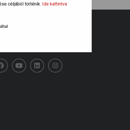
se céljából történik.
Ide kattintva
által
övess minket!