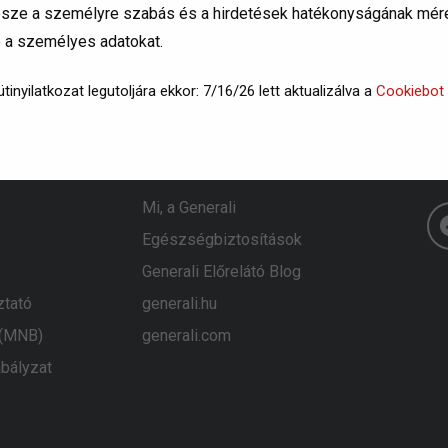
 része a személyre szabás és a hirdetések hatékonyságának méré
e a személyes adatokat.
tinyilatkozat legutoljára ekkor: 7/16/26 lett aktualizálva a
Cookiebot
Generali
K
Mi, a Generali
Egészségbiztosítások
Generali Előrelátó Blog
ztató
generali.hu
 (MNB)
generali.com
bályzat