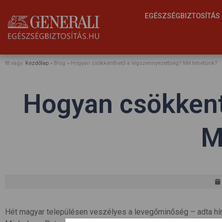
EGÉSZSÉGBIZTOSÍTÁ
Itt vagy:
Kezdőlap
» Blog »
Hogyan csökkenthető a légszennyezettség? Mit tehetünk?
Hogyan csökkent
M
Hét magyar településen veszélyes a levegőminőség – adta hír