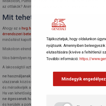
Miskolcon, Putnokon, Kazincbarcikán és Sajószentpéteren, to
az ottlakók? Animált infografikánkban körüljárjuk a szennyez
Mit tehetünk a légszennyezett
Ahogy az a
hvg.hu
cikkéből kideül, az NNK felhívta lakosság a
érrendszeri betegségben
szenvedők, idősek, várandós kism
Tájékoztatjuk, hogy oldalunkon úgyn
minősítést kapott településeken a szabadban.
nyújtsunk. Amennyiben beleegyezik a
Miskolcon elrendelték a füstködriadó (szmogriadó) tájékoztatá
elutasítására (kivéve a feltétlenül 
tilos bármilyen nyílt téri égetés.
További információ:
https://www.gen
A lakosságtól azt kérik, hogy
ne használjanak személyautót
(főleg a dízelüzeműeket),
Mindegyik engedélyez
utazzanak közösségi közlekedéssel,
és mérsékeljék a szilárd (szén-, fa-) és olajtüzelésű fűtőber
Ha van lehetőség gázfűtésre, inkább azt használják,
ne égessenek hulladékot, műanyagokat
,
és kerüljék a porképződéssel járó tevékenységeket.