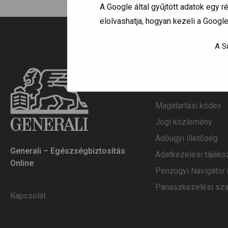
A Google által gyűjtött adatok egy
elolvashatja, hogyan kezeli a Googl
A Sü
Információk
Magatartási kódex
Jogi közlemény
Adóügyi illetőség
Generali – Egészségbiztosítás
Adatkezelési tájéko
Online
Pénzügyi Navigátor
Panaszkezelési sza
Kapcsolat