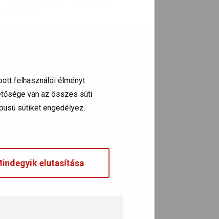
s a levegőminőség
. Mit tehetnek
sökkentéséhez.
, krónikus légúti, illetve
szív- és
z egészségtelen és veszélyes
bott felhasználói élményt
hetősége van az összes süti
típusú sütiket engedélyez.
indegyik elutasítása