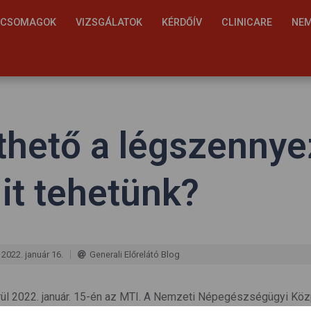
S CSOMAGOK
VIZSGÁLATOK
KÉRDŐÍV
CLINICARE
NEM
hető a légszennye
it tehetünk?
2022. január 16.
Generali Előrelátó Blog
ül 2022. január. 15-én az MTI. A Nemzeti Népegészségügyi Közp