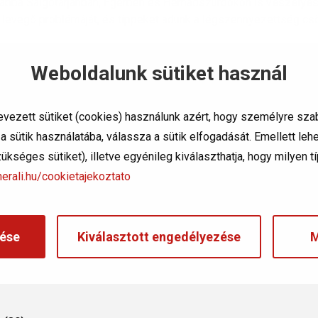
vábbá Salgótarjánban, Egerben és Hernádszurdokon is
veszélye
ett levegő problémáját, és tippeket adunk a légszennyezettség c
ség ellen?
Weboldalunk sütiket használ
 figyelmet arra, hogy az érzékeny csoportba tartozók – gyermekek
amák – lehetőség szerint
minél kevesebb időt tartózkodjanak
a
evezett sütiket (cookies) használunk azért, hogy személyre sza
 sütik használatába, válassza a sütik elfogadását. Emellett le
si fokozatát, amikor
szükséges sütiket), illetve egyénileg kiválaszthatja, hogy milyen 
erali.hu/cookietajekoztato
ése
Kiválasztott engedélyezése
M
endezések használatát.