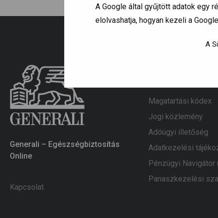
A Google által gyűjtött adatok egy
elolvashatja, hogyan kezeli a Googl
A Sü
Információk
Magatartási kódex
Jogi közlemény
Adóügyi illetőség
Generali – Egészségbiztosítás
Adatkezelési tájéko
Online
Pénzügyi Navigátor
Panaszkezelési sza
Kapcsolat