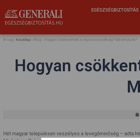
EGÉSZSÉGBIZTOSÍTÁ
Itt vagy:
Kezdőlap
» Blog »
Hogyan csökkenthető a légszennyezettség? Mit tehetünk?
Hogyan csökkent
M
Hét magyar településen veszélyes a levegőminőség – adta hír