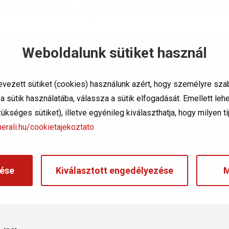
vábbá Salgótarjánban, Egerben és Hernádszurdokon is
veszélye
ett levegő problémáját, és tippeket adunk a légszennyezettség c
ség ellen?
Weboldalunk sütiket használ
 figyelmet arra, hogy az érzékeny csoportba tartozók – gyermekek
amák – lehetőség szerint
minél kevesebb időt tartózkodjanak
a
evezett sütiket (cookies) használunk azért, hogy személyre sza
 sütik használatába, válassza a sütik elfogadását. Emellett le
si fokozatát, amikor
szükséges sütiket), illetve egyénileg kiválaszthatja, hogy milyen 
erali.hu/cookietajekoztato
ése
Kiválasztott engedélyezése
M
endezések használatát.