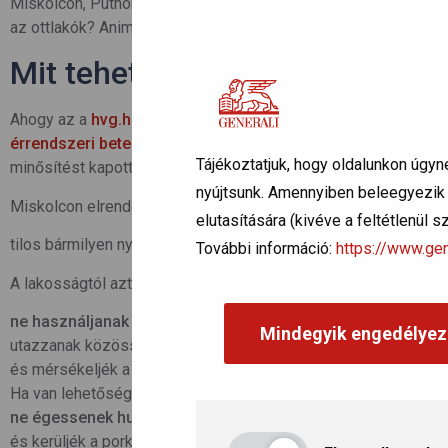
Miskolcon, Putnokon, Kazincbarcikán és Sajószentpéteren, to
az ottlakók? Animált infografikánkban körüljárjuk a szennyez
Mit tehetünk a légszennyezett
Ahogy az a
hvg.hu
cikkéből kideül, az NNK felhívta lakosság a
érrendszeri betegségben
szenvedők, idősek, várandós kism
Tájékoztatjuk, hogy oldalunkon úgyn
minősítést kapott településeken a szabadban.
nyújtsunk. Amennyiben beleegyezik a
Miskolcon elrendelték a füstködriadó (szmogriadó) tájékoztatá
elutasítására (kivéve a feltétlenül 
tilos bármilyen nyílt téri égetés.
További információ:
https://www.gen
A lakosságtól azt kérik, hogy
ne használjanak személyautót
(főleg a dízelüzeműeket),
Mindegyik engedélyez
utazzanak közösségi közlekedéssel,
és mérsékeljék a szilárd (szén-, fa-) és olajtüzelésű fűtőber
Ha van lehetőség gázfűtésre, inkább azt használják,
ne égessenek hulladékot, műanyagokat
,
és kerüljék a porképződéssel járó tevékenységeket.