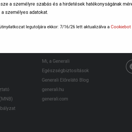
 része a személyre szabás és a hirdetések hatékonyságának méré
e a személyes adatokat.
tinyilatkozat legutoljára ekkor: 7/16/26 lett aktualizálva a
Cookiebot
Generali
K
Mi, a Generali
Egészségbiztosítások
Generali Előrelátó Blog
ztató
generali.hu
 (MNB)
generali.com
bályzat