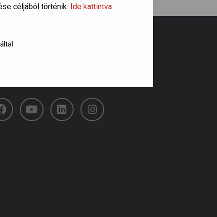
se céljából történik.
Ide kattintva
által
övess minket!