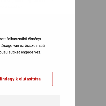
s a levegőminőség
. Mit tehetnek
sökkentéséhez.
, krónikus légúti, illetve
szív- és
z egészségtelen és veszélyes
bott felhasználói élményt
hetősége van az összes süti
típusú sütiket engedélyez.
indegyik elutasítása