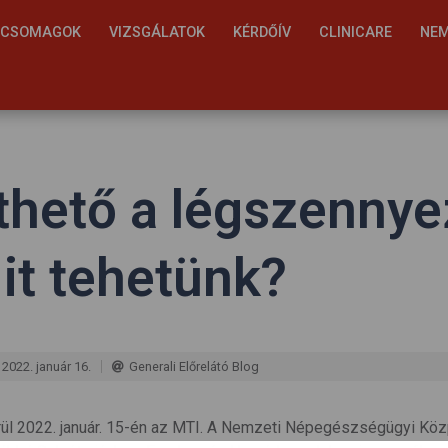
S CSOMAGOK
VIZSGÁLATOK
KÉRDŐÍV
CLINICARE
NEM
hető a légszennye
it tehetünk?
2022. január 16.
Generali Előrelátó Blog
ül 2022. január. 15-én az MTI. A Nemzeti Népegészségügyi Közp