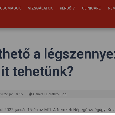
S CSOMAGOK
VIZSGÁLATOK
KÉRDŐÍV
CLINICARE
NEM
hető a légszennye
it tehetünk?
2022. január 16.
Generali Előrelátó Blog
ül 2022. január. 15-én az MTI. A Nemzeti Népegészségügyi Közp