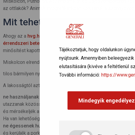
Miskolcon, Putnokon, Kazincbarcikán és Sajószentpéteren, to
az ottlakók? Animált infografikánkban körüljárjuk a szennyez
Mit tehetünk a légszennyezett
Ahogy az a
hvg.hu
cikkéből kideül, az NNK felhívta lakosság a
érrendszeri betegségben
szenvedők, idősek, várandós kism
Tájékoztatjuk, hogy oldalunkon úgyn
minősítést kapott településeken a szabadban.
nyújtsunk. Amennyiben beleegyezik a
Miskolcon elrendelték a füstködriadó (szmogriadó) tájékoztatá
elutasítására (kivéve a feltétlenül 
tilos bármilyen nyílt téri égetés.
További információ:
https://www.gen
A lakosságtól azt kérik, hogy
ne használjanak személyautót
(főleg a dízelüzeműeket),
Mindegyik engedélyez
utazzanak közösségi közlekedéssel,
és mérsékeljék a szilárd (szén-, fa-) és olajtüzelésű fűtőber
Ha van lehetőség gázfűtésre, inkább azt használják,
ne égessenek hulladékot, műanyagokat
,
és kerüljék a porképződéssel járó tevékenységeket.