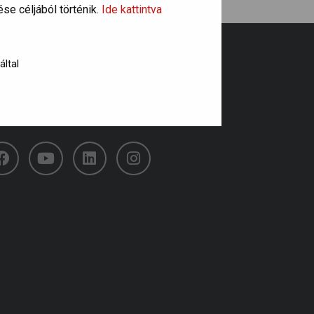
se céljából történik.
Ide kattintva
által
övess minket!