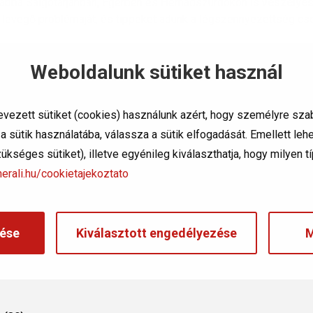
vábbá Salgótarjánban, Egerben és Hernádszurdokon is
veszélye
ett levegő problémáját, és tippeket adunk a légszennyezettség c
ség ellen?
Weboldalunk sütiket használ
 figyelmet arra, hogy az érzékeny csoportba tartozók – gyermekek
amák – lehetőség szerint
minél kevesebb időt tartózkodjanak
a
evezett sütiket (cookies) használunk azért, hogy személyre sza
 sütik használatába, válassza a sütik elfogadását. Emellett le
si fokozatát, amikor
szükséges sütiket), illetve egyénileg kiválaszthatja, hogy milyen 
erali.hu/cookietajekoztato
ése
Kiválasztott engedélyezése
M
endezések használatát.