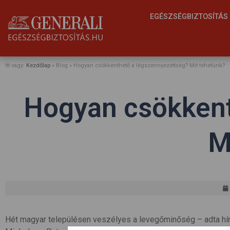
EGÉSZSÉGBIZTOSÍTÁ
Itt vagy:
Kezdőlap
» Blog »
Hogyan csökkenthető a légszennyezettség? Mit tehetünk?
Hogyan csökkent
M
Hét magyar településen veszélyes a levegőminőség – adta hír