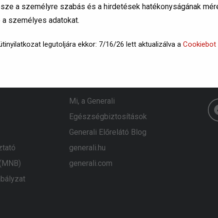
 része a személyre szabás és a hirdetések hatékonyságának méré
e a személyes adatokat.
tinyilatkozat legutoljára ekkor: 7/16/26 lett aktualizálva a
Cookiebot
Generali
K
Mi, a Generali
Egészségbiztosítások
Generali Előrelátó Blog
ztató
generali.hu
 (MNB)
generali.com
bályzat