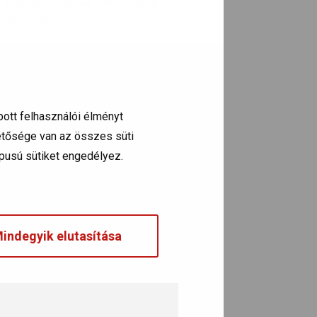
s a levegőminőség
. Mit tehetnek
sökkentéséhez.
, krónikus légúti, illetve
szív- és
z egészségtelen és veszélyes
bott felhasználói élményt
hetősége van az összes süti
típusú sütiket engedélyez.
indegyik elutasítása