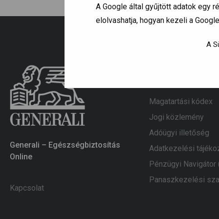
A Google által gyűjtött adatok egy
elolvashatja, hogyan kezeli a Googl
A Sü
Információk
Magatartási kódex
Jogi közlemény
Adóügyi illetőség
Generali – Egészségbiztosítás
Adatkezelési tájéko
Online
Pénzügyi Navigátor
Panaszkezelési sza
Kapcsolat