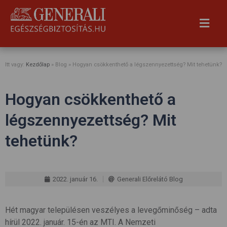
Itt vagy:
Kezdőlap
» Blog »
Hogyan csökkenthető a légszennyezettség? Mit tehetünk?
Hogyan csökkenthető a
légszennyezettség? Mit
tehetünk?
2022. január 16.
Generali Előrelátó Blog
Hét magyar településen veszélyes a levegőminőség – adta
hírül 2022. január. 15-én az MTI. A Nemzeti