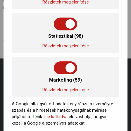
egyre kiemeltebb figyelmet kapnak. Kattitns a linkre a
Részletek megjelenítése
részletekért!
Statisztikai (98)
ELŐZŐ BEJEGYZÉS
KÖVETKEZŐ BEJEGYZÉS
Hogyan csökkenthető a légszennyezettség? Mit tehetünk?
Hogyan csökkenthető a légszennyezettség? Mit tehetünk?
Részletek megjelenítése
Marketing (59)
Részletek megjelenítése
A Google által gyűjtött adatok egy része a személyre
szabás és a hirdetések hatékonyságának mérése
céljából történik.
Ide kattintva
elolvashatja, hogyan
kezeli a Google a személyes adatokat.