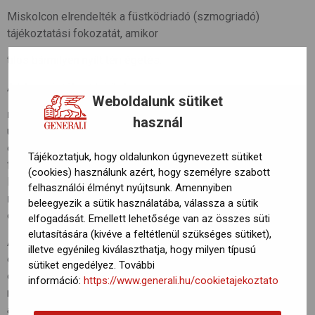
Miskolcon elrendelték a füstködriadó (szmogriadó)
tájékoztatási fokozatát, amikor
tilos bármilyen nyílt téri égetés.
A lakosságtól azt kérik, hogy
Weboldalunk sütiket
ne használjanak személyautót
(főleg a dízelüzeműeket),
használ
utazzanak közösségi közlekedéssel,
és mérsékeljék a szilárd (szén-, fa-) és olajtüzelésű
Tájékoztatjuk, hogy oldalunkon úgynevezett sütiket
fűtőberendezések használatát.
(cookies) használunk azért, hogy személyre szabott
Ha van lehetőség gázfűtésre, inkább azt használják,
felhasználói élményt nyújtsunk. Amennyiben
ne égessenek hulladékot, műanyagokat
,
beleegyezik a sütik használatába, válassza a sütik
és kerüljék a porképződéssel járó tevékenységeket.
elfogadását. Emellett lehetősége van az összes süti
elutasítására (kivéve a feltétlenül szükséges sütiket),
Az Országos Meteorológiai Szolgálat légszennyezettségi
illetve egyénileg kiválaszthatja, hogy milyen típusú
előrejelzésében korábban arra figyelmetetett, hogy az
sütiket engedélyez. További
északkeleti országrészben várhatóan továbbra is rossz
információ:
https://www.generali.hu/cookietajekoztato
marad a levegő minősége.
“A szálló por koncentrációja napi
átlagban nagy területen meghaladja az egészségügyi