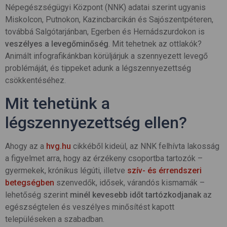
Népegészségügyi Központ (NNK) adatai szerint ugyanis
Miskolcon, Putnokon, Kazincbarcikán és Sajószentpéteren,
továbbá Salgótarjánban, Egerben és Hernádszurdokon is
veszélyes a levegőminőség
. Mit tehetnek az ottlakók?
Animált infografikánkban körüljárjuk a szennyezett levegő
problémáját, és tippeket adunk a légszennyezettség
csökkentéséhez.
Mit tehetünk a
légszennyezettség ellen?
Ahogy az a
hvg.hu
cikkéből kideül, az NNK felhívta lakosság
a figyelmet arra, hogy az érzékeny csoportba tartozók –
gyermekek, krónikus légúti, illetve
szív- és érrendszeri
betegségben
szenvedők, idősek, várandós kismamák –
lehetőség szerint
minél kevesebb időt tartózkodjanak
az
egészségtelen és veszélyes minősítést kapott
településeken a szabadban.