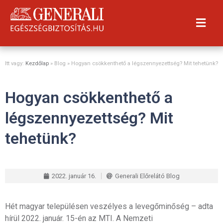
Itt vagy:
Kezdőlap
» Blog »
Hogyan csökkenthető a légszennyezettség? Mit tehetünk?
Hogyan csökkenthető a
légszennyezettség? Mit
tehetünk?
2022. január 16.
Generali Előrelátó Blog
Hét magyar településen veszélyes a levegőminőség – adta
hírül 2022. január. 15-én az MTI. A Nemzeti