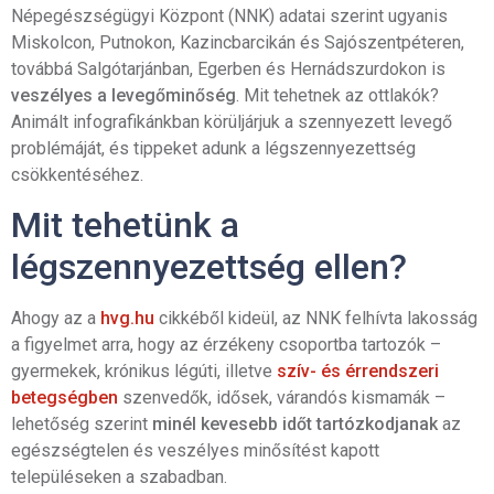
Népegészségügyi Központ (NNK) adatai szerint ugyanis
Miskolcon, Putnokon, Kazincbarcikán és Sajószentpéteren,
továbbá Salgótarjánban, Egerben és Hernádszurdokon is
veszélyes a levegőminőség
. Mit tehetnek az ottlakók?
Animált infografikánkban körüljárjuk a szennyezett levegő
problémáját, és tippeket adunk a légszennyezettség
csökkentéséhez.
Mit tehetünk a
légszennyezettség ellen?
Ahogy az a
hvg.hu
cikkéből kideül, az NNK felhívta lakosság
a figyelmet arra, hogy az érzékeny csoportba tartozók –
gyermekek, krónikus légúti, illetve
szív- és érrendszeri
betegségben
szenvedők, idősek, várandós kismamák –
lehetőség szerint
minél kevesebb időt tartózkodjanak
az
egészségtelen és veszélyes minősítést kapott
településeken a szabadban.