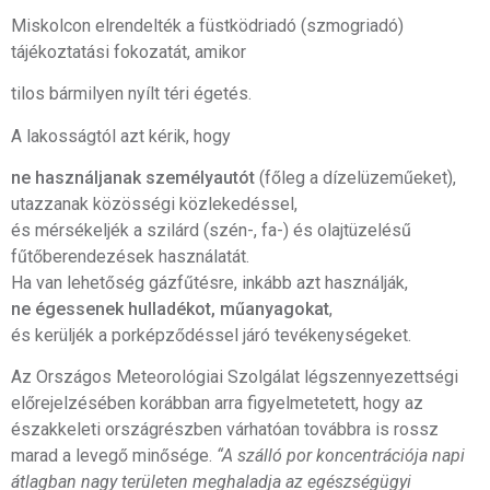
Miskolcon elrendelték a füstködriadó (szmogriadó)
tájékoztatási fokozatát, amikor
tilos bármilyen nyílt téri égetés.
A lakosságtól azt kérik, hogy
ne használjanak személyautót
(főleg a dízelüzeműeket),
utazzanak közösségi közlekedéssel,
és mérsékeljék a szilárd (szén-, fa-) és olajtüzelésű
fűtőberendezések használatát.
Ha van lehetőség gázfűtésre, inkább azt használják,
ne égessenek hulladékot, műanyagokat
,
és kerüljék a porképződéssel járó tevékenységeket.
Az Országos Meteorológiai Szolgálat légszennyezettségi
előrejelzésében korábban arra figyelmetetett, hogy az
északkeleti országrészben várhatóan továbbra is rossz
marad a levegő minősége.
“A szálló por koncentrációja napi
átlagban nagy területen meghaladja az egészségügyi