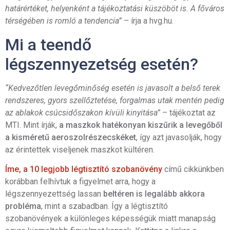
határértéket, helyenként a tájékoztatási küszöböt is. A főváros
térségében is romló a tendencia”
– írja a hvg.hu.
Mi a teendő
légszennyezetség esetén?
“Kedvezőtlen levegőminőség esetén is javasolt a belső terek
rendszeres, gyors szellőztetése, forgalmas utak mentén pedig
az ablakok csúcsidőszakon kívüli kinyitása”
– tájékoztat az
MTI. Mint írják,
a maszkok hatékonyan kiszűrik a levegőből
a kisméretű aeroszolrészecskéket
, így azt javasolják, hogy
az érintettek viseljenek maszkot kültéren.
Íme, a 10 legjobb légtisztító szobanövény
című cikkünkben
korábban felhívtuk a figyelmet arra, hogy a
légszennyezettség lassan
beltéren is legalább akkora
probléma
, mint a szabadban. Így a légtisztító
szobanövények a különleges képességük miatt manapság