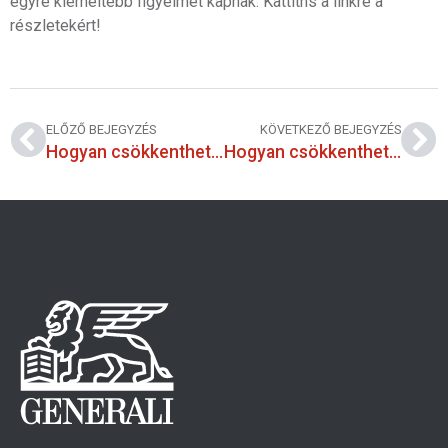
egyre kiemeltebb figyelmet kapnak. Kattitns a linkre a
részletekért!
ELŐZŐ BEJEGYZÉS
KÖVETKEZŐ BEJEGYZÉS
Hogyan csökkenthető a légszennyezettség? Mit tehetünk?
Hogyan csökkenthető a légszennyezettség? Mit tehetünk?